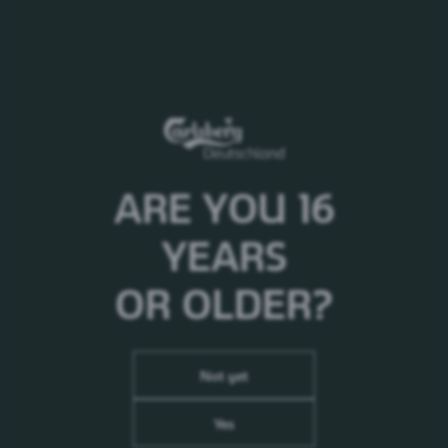
ARE YOU 16
YEARS
OR OLDER?
Not yet
Yes