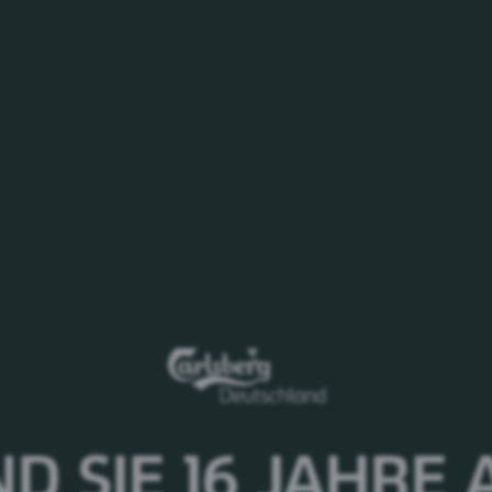
Sponsoring & Event-Aktivitäten
Störtebeker Festspiele, FC Hansa Rostock, Lübzer T
Ausdrucksvoll aromatisch - Lübzer Urkraft
Sein kupferner Farbton lässt es schon vermuten: Hi
einzigartigen Geschmack. Unser Urkraft schmeckt b
Alkoholgehalt von 5,7 %.
Lübzer Pils wird seit 1877 in der kleinen Stadt Lüb
Lübzer ist eine der führenden Biermarken Norddeutsc
Tiefbrunnen und beste Rohstoffe wie natürliches Ger
Grundstock für die ausgesprochene Premiumqualität 
In der Hektik des Alltags gehen kostbare Momente mi
Kampagne „Das Leben ruft“ erinnert Lübzer daran, sic
Dinge im Leben. Das unverkennbare Markensymbol, d
unbeschwerten Momenten.
ND SIE 16 JAHRE
Lübzer – Das Leben ruft
www.luebzer.de