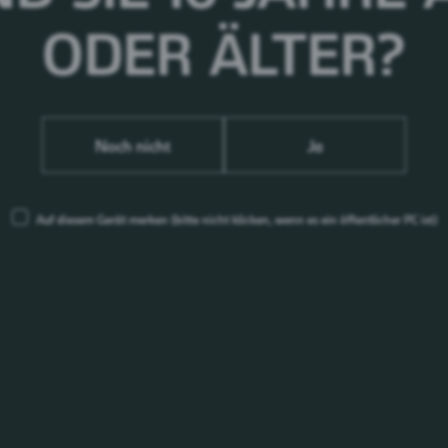
ODER ÄLTER?
Noch nicht
Ja
Auf diesem Gerät merken
(bitte nicht klicken, wenn es ein öffentlicher PC ist)