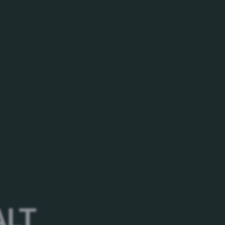
urmvergnügen
er sorgen ausgewogene Karamellnoten für einen
esonders vollmundig und markant mit einem
z im Herzen Mecklenburg-Vorpommerns gebraut.
hlands. Klarstes Wasser aus eigenen
stenmals und feinster Hopfen bilden den
der Lübzer Biere.
t Freunden und Familie häufig unter. Mit der
h Zeit zu nehmen für die wirklich wichtigen
er Lübzer Leuchtturm, weist den Weg hin zu
ALT