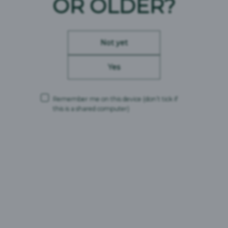
OR OLDER?
Not yet
Yes
Remember me on this device
(don’t tick if
this is a shared computer)